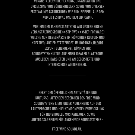
VERANSTALTERN DIE PLANUNG, ORGANISATION UND
UMSETZUNG VON BÜHNENBILDERN SOWIE VON DIVERSEN
FESTIVALINFRASTRUKTUREN WIE ZUM BEISPIEL AUF DEM
Komod Festival
UND DEM
Jim Camp
.
VOR EINIGEN JAHREN STARTETEN WIR UNSERE EIGENE
VERANSTALTUNGSREIHE >>STP FWD<< (STEP FORWARD)
WELCHE NUN REGELMÄSSIG IM MÜNCHNER KULTUR- UND K
REATIVQUARTIER STATTFINDET. IM DORTIG
EN
Import
Export
BEHERBERGT, KÖNNEN WIR
SOUNDSYSTEMKULTUR AUF EINER IDEALEN PLATTFORM
AUSLEBEN, DARBIETEN UND AN BEGEISTER
TE UND
INTER
ESSIERTE WEITERGEBEN.
____________________
NEBST DEN ÖFFENTLICHEN AKTIVITÄTEN UND
KULTURSCHAFFENDEN BEREICHEN DES FREE MIND
SOUNDSYSTEMS LIEGT UNSER AUGENMERK AUF DER
LAUTSPRECHER UND HIFI-KOMPONENTEN ENTWICKLUNG
FÜR INDIVIDUELLE MUSIKANLAGEN, SOWIE
AUFTRAGSARBEITEN FÜR ANGEHENDE SOUNDSYSTEME -
FREE WIND SOUNDLAB.