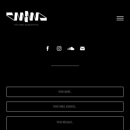
________________