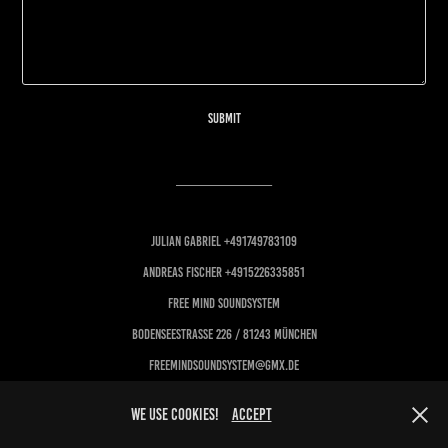
Submit
________________
Julian gabriel +491749783109
Andreas Fischer +4915226335851
Free Mind Soundsystem
Bodenseestraße 226 / 81243 München
Freemindsoundsystem@gmx.de
we use cookies!
accept